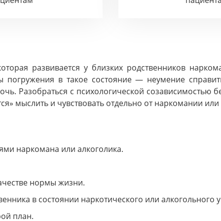
ациентам
пациент
торая развивается у близких родственников наркоман
ы погружения в такое состояние — неумение справить
очь. Разобраться с психологической созависимостью б
тся» мыслить и чувствовать отдельно от наркомании или
ями наркомана или алкоголика.
ачестве нормы жизни.
енника в состоянии наркотического или алкогольного у
ой план.