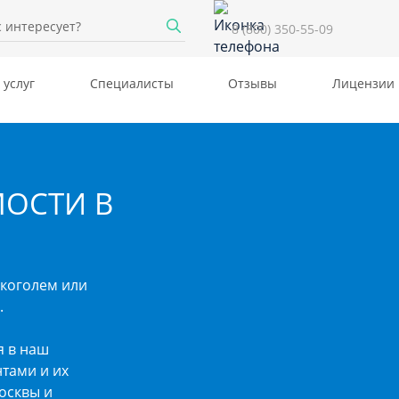
8 (800) 350-55-09
 услуг
Специалисты
Отзывы
Лицензии
ОСТИ В
лкоголем или
.
я в наш
тами и их
осквы и