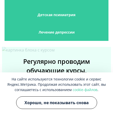
Детская психиатрия
Лечение депрессии
Регулярно проводим
обучающие курсы,
направленные на помощь
На сайте используются технологии cookie и сервис
Яндекс.Метрика. Продолжая использовать этот сайт, вы
зависимым, рассказываем о
соглашаетесь с использованием
cookie-файлов
.
методах построения
Хорошо, не показывать снова
взаимоотношений