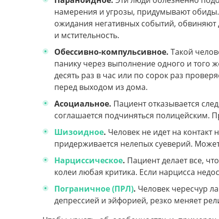
Параноидное.
Эти люди болезненно подо
намерения и угрозы, придумывают обиды.
ожидания негативных событий, обвиняют 
и мстительность.
Обессивно-компульсивное.
Такой челов
панику через выполнение одного и того ж
десять раз в час или по сорок раз провер
перед выходом из дома.
Асоциальное.
Пациент отказывается след
соглашается подчиняться полицейским. Пр
Шизоидное
.
Человек не идет на контакт 
придерживается нелепых суеверий. Може
Нарциссическое
.
Пациент делает все, чт
колеи любая критика. Если нарцисса недост
Пограничное (ПРЛ)
.
Человек чересчур ла
депрессией и эйфорией, резко меняет рели