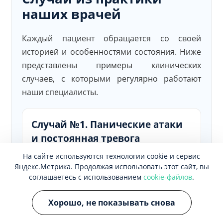
наших врачей
Каждый пациент обращается со своей
историей и особенностями состояния. Ниже
представлены примеры клинических
случаев, с которыми регулярно работают
наши специалисты.
Случай №1. Панические атаки
и постоянная тревога
Пациент:
женщина, 29 лет.
На сайте используются технологии cookie и сервис
Яндекс.Метрика. Продолжая использовать этот сайт, вы
Обратилась с жалобами на приступы
соглашаетесь с использованием
cookie-файлов
.
сильного страха, учащенное
сердцебиение, нехватку воздуха и
Хорошо, не показывать снова
ощущение потери контроля над собой.