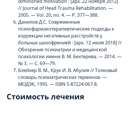
diminished motivation : [арх. 22 ноября 2012]
// Journal of Head Trauma Rehabilitation. —
2005. — Vol. 20, no. 4. — P. 377—388.
Данилов Д.С. Современные
психофармакотерапевтические подходы к
коррекции негативных расстройств у
больных шизофренией : [арх. 12 июля 2018] //
Обозрение психиатрии и медицинской
психологии имени В. М. Бехтерева. — 2014. —
№ 3. — С. 69—79.
Блейхер В. М., Крук И. В. Абулия // Толковый
словарь психиатрических терминов. —
МОДЭК, 1995. — ISBN 5-87224-067-8.
Стоимость лечения