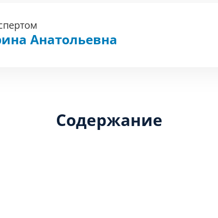
кспертом
рина Анатольевна
Содержание