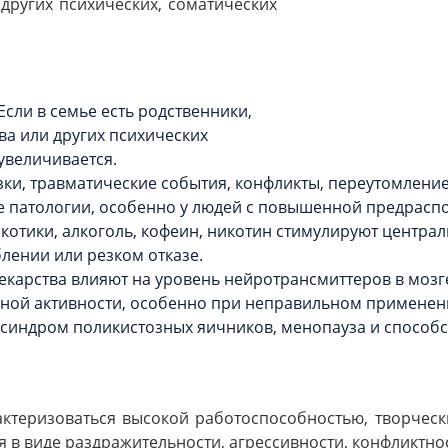
других психических, соматических
сли в семье есть родственники,
а или других психических
увеличивается.
ки, травматические события, конфликты, переутомление,
е патологии, особенно у людей с повышенной предрасп
котики, алкоголь, кофеин, никотин стимулируют центра
лении или резком отказе.
карства влияют на уровень нейротрансмиттеров в мозге
ной активности, особенно при неправильном применени
 синдром поликистозных яичников, менопауза и способс
ктеризоваться высокой работоспособностью, творчес
 в виде раздражительности, агрессивности, конфликтно