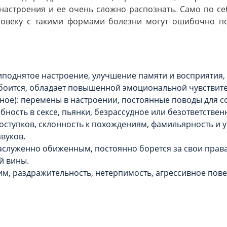
астроения и ее очень сложно распознать. Само по се
еловеку с такими формами болезни могут ошибочно по
поднятое настроение, улучшение памяти и восприятия,
 боится, обладает повышенной эмоциональной чувствит
ное): перемены в настроении, постоянные поводы для с
ность в сексе, пьянки, безрассудное или безответствен
поступков, склонность к похождениям, фамильярность и
звуков.
заслуженно обиженным, постоянно борется за свои права
й вины.
м, раздражительность, нетерпимость, агрессивное пове