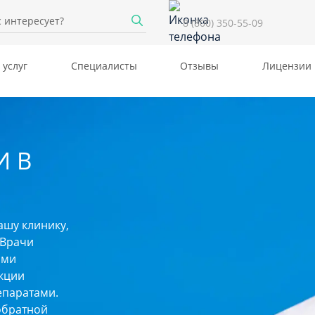
8 (800) 350-55-09
 услуг
Специалисты
Отзывы
Лицензии
И В
ашу клинику,
 Врачи
ими
кции
епаратами.
обратной