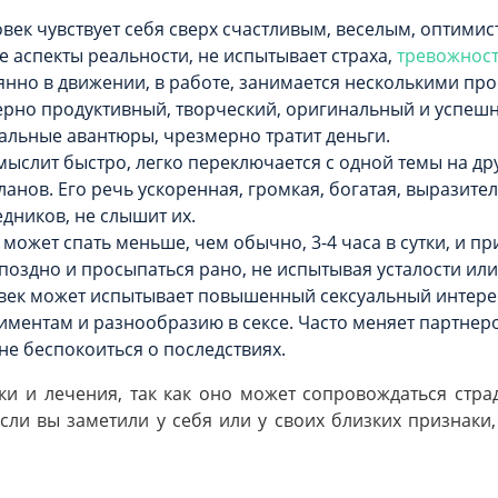
ек чувствует себя сверх счастливым, веселым, оптими
 аспекты реальности, не испытывает страха,
тревожнос
нно в движении, в работе, занимается несколькими про
ерно продуктивный, творческий, оригинальный и успешн
уальные авантюры, чрезмерно тратит деньги.
ыслит быстро, легко переключается с одной темы на др
нов. Его речь ускоренная, громкая, богатая, выразител
едников, не слышит их.
может спать меньше, чем обычно, 3-4 часа в сутки, и пр
оздно и просыпаться рано, не испытывая усталости или 
век может испытывает повышенный сексуальный интерес
риментам и разнообразию в сексе. Часто меняет партнер
не беспокоиться о последствиях.
ики и лечения, так как оно может сопровождаться стр
ли вы заметили у себя или у своих близких признаки, 