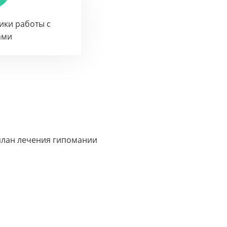
тики работы с
ами