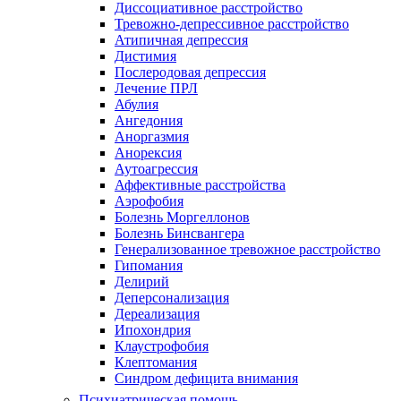
Диссоциативное расстройство
Тревожно-депрессивное расстройство
Атипичная депрессия
Дистимия
Послеродовая депрессия
Лечение ПРЛ
Абулия
Ангедония
Аноргазмия
Анорексия
Аутоагрессия
Аффективные расстройства
Аэрофобия
Болезнь Моргеллонов
Болезнь Бинсвангера
Генерализованное тревожное расстройство
Гипомания
Делирий
Деперсонализация
Дереализация
Ипохондрия
Клаустрофобия
Клептомания
Синдром дефицита внимания
Психиатрическая помощь