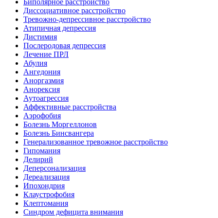
Биполярное расстройство
Диссоциативное расстройство
Тревожно-депрессивное расстройство
Атипичная депрессия
Дистимия
Послеродовая депрессия
Лечение ПРЛ
Абулия
Ангедония
Аноргазмия
Анорексия
Аутоагрессия
Аффективные расстройства
Аэрофобия
Болезнь Моргеллонов
Болезнь Бинсвангера
Генерализованное тревожное расстройство
Гипомания
Делирий
Деперсонализация
Дереализация
Ипохондрия
Клаустрофобия
Клептомания
Синдром дефицита внимания