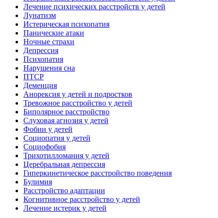
Лечение психических расстройств у детей
Лунатизм
Истерическая психопатия
Панические атаки
Ночные страхи
Депрессия
Психопатия
Нарушения сна
ПТСР
Деменция
Анорексия у детей и подростков
Тревожное расстройство у детей
Биполярное расстройство
Слуховая агнозия у детей
Фобии у детей
Социопатия у детей
Социофобия
Трихотилломания у детей
Церебральная депрессия
Гиперкинетическое расстройство поведения
Булимия
Расстройство адаптации
Когнитивное расстройство у детей
Лечение истерик у детей