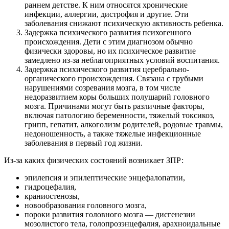
раннем детстве. К ним относятся хронические
инфекции, аллергии, дистрофия и другие. Эти
заболевания снижают психическую активность ребенка.
Задержка психического развития психогенного
происхождения. Дети с этим диагнозом обычно
физически здоровы, но их психическое развитие
замедлено из-за неблагоприятных условий воспитания.
Задержка психического развития церебрально-
органического происхождения. Связана с грубыми
нарушениями созревания мозга, в том числе
недоразвитием коры больших полушарий головного
мозга. Причинами могут быть различные факторы,
включая патологию беременности, тяжелый токсикоз,
грипп, гепатит, алкоголизм родителей, родовые травмы,
недоношенность, а также тяжелые инфекционные
заболевания в первый год жизни.
Из-за каких физических состояний возникает ЗПР:
эпилепсия и эпилептические энцефалопатии,
гидроцефалия,
краниостенозы,
новообразования головного мозга,
пороки развития головного мозга — дисгенезии
мозолистого тела, голопрозэнцефалия, арахноидальные