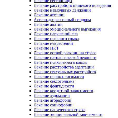
Лечение бессонницы
Лечение расстройств пищевого поведения
Лечение навязчивых движений
Лечение астении
Астено-депрессивный синдром
Лечение апатии
Лечение эмоционального выгорания
Лечение нарушений сна
Лечение нервного срыва
Лечение неврастении
Лечение НРЛ
Лечение острой реакции на стресс
Лечение патологической ревности
Лечение психогенного кашля
Лечение расстройства адаптации
Лечение сексуальных расстройств
Лечение порнозависимости
Лечение сексоголизма
Лечение фригидности
Лечение кредитной зависимости
Лечение лудомании
Лечение агорафобии
Лечение социофобии
Лечение панического страха
Лечение эмоциональной зависимости