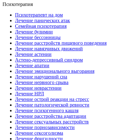
Психотерапия
Психотерапевт на дом
Лечение панических атак
Семейная психотерапия
Лечение булимии
Лечение бессонницы
Лечение расстройств пищевого поведения
Лечение навязчивых движений
Лечение астении
Астено-депрессивный синдром
Лечение апатии
Лечение эмоционального выгорания
Лечение нарушений сна
Лечение нервного срыва
Лечение неврастении
Лечение НРЛ
Лечение острой реакции на стресс
Лечение патологической ревности
Лечение психогенного кашля
Лечение расстройства адаптации
Лечение сексуальных расстройств
Лечение порнозависимости
Лечение сексоголизма
Лечение фригидности