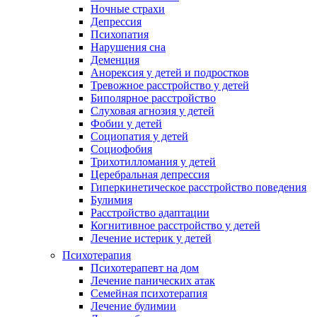
Ночные страхи
Депрессия
Психопатия
Нарушения сна
Деменция
Анорексия у детей и подростков
Тревожное расстройство у детей
Биполярное расстройство
Слуховая агнозия у детей
Фобии у детей
Социопатия у детей
Социофобия
Трихотилломания у детей
Церебральная депрессия
Гиперкинетическое расстройство поведения
Булимия
Расстройство адаптации
Когнитивное расстройство у детей
Лечение истерик у детей
Психотерапия
Психотерапевт на дом
Лечение панических атак
Семейная психотерапия
Лечение булимии