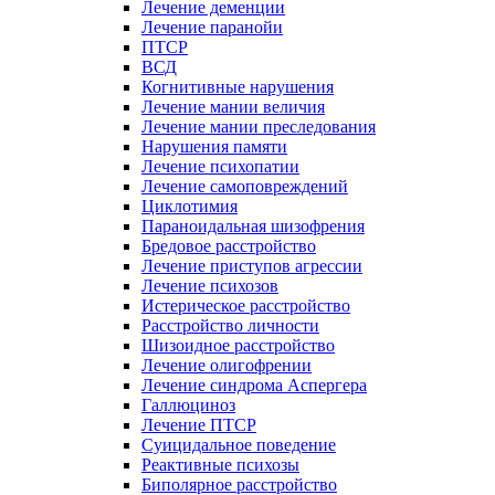
Лечение деменции
Лечение паранойи
ПТСР
ВСД
Когнитивные нарушения
Лечение мании величия
Лечение мании преследования
Нарушения памяти
Лечение психопатии
Лечение самоповреждений
Циклотимия
Параноидальная шизофрения
Бредовое расстройство
Лечение приступов агрессии
Лечение психозов
Истерическое расстройство
Расстройство личности
Шизоидное расстройство
Лечение олигофрении
Лечение синдрома Аспергера
Галлюциноз
Лечение ПТСР
Суицидальное поведение
Реактивные психозы
Биполярное расстройство