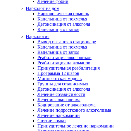
Лечение фобий
Нарколог на дом
Наркологическая помощь
Капельница от похмелья
Детоксикация от алкоголя
Капельница от запоя
Наркология
Вывод из запоя в стационаре
Капельница от похмелья
Капельница от запоя
Реабилитация алкоголиков
Реабилитация наркоманов
Принудительная реабилитация
Программа 12 шагов
Миннесотская модель
Группы для созависимых
Детоксикация от алкоголя
Лечение созависимости
Лечение алкоголизма
Кодирование от алкоголизма
Лечение подросткового алкоголизма
Лечение наркомании
Снятие ломки
Принудительное лечение наркомании