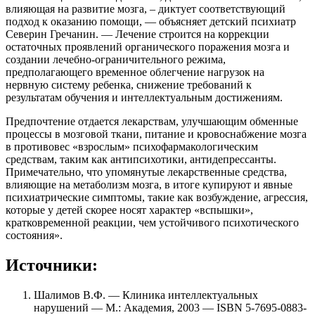
влияющая на развитие мозга, – диктует соответствующий
подход к оказанию помощи, — объясняет детский психиатр
Северин Гречанин. — Лечение строится на коррекции
остаточных проявлений органического поражения мозга и
создании лечебно-ограничительного режима,
предполагающего временное облегчение нагрузок на
нервную систему ребенка, снижение требований к
результатам обучения и интеллектуальным достижениям.
Предпочтение отдается лекарствам, улучшающим обменные
процессы в мозговой ткани, питание и кровоснабжение мозга
в противовес «взрослым» психофармакологическим
средствам, таким как антипсихотики, антидепрессанты.
Примечательно, что упомянутые лекарственные средства,
влияющие на метаболизм мозга, в итоге купируют и явные
психиатрические симптомы, такие как возбуждение, агрессия,
которые у детей скорее носят характер «вспышки»,
кратковременной реакции, чем устойчивого психотического
состояния».
Источники:
Шалимов В.Ф. — Клиника интеллектуальных
нарушений — М.: Академия, 2003 — ISBN 5-7695-0883-