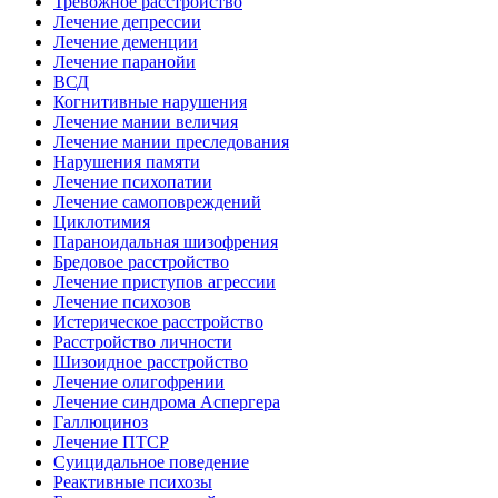
Тревожное расстройство
Лечение депрессии
Лечение деменции
Лечение паранойи
ВСД
Когнитивные нарушения
Лечение мании величия
Лечение мании преследования
Нарушения памяти
Лечение психопатии
Лечение самоповреждений
Циклотимия
Параноидальная шизофрения
Бредовое расстройство
Лечение приступов агрессии
Лечение психозов
Истерическое расстройство
Расстройство личности
Шизоидное расстройство
Лечение олигофрении
Лечение синдрома Аспергера
Галлюциноз
Лечение ПТСР
Суицидальное поведение
Реактивные психозы