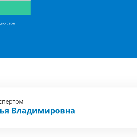
даю свое
кспертом
фья Владимировна