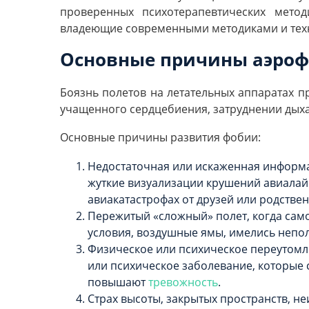
проверенных психотерапевтических мето
владеющие современными методиками и тех
Основные причины аэро
Боязнь полетов на летательных аппаратах пр
учащенного сердцебиения, затруднении дыха
Основные причины развития фобии:
Недостаточная или искаженная информа
жуткие визуализации крушений авиалай
авиакатастрофах от друзей или родстве
Пережитый «сложный» полет, когда сам
условия, воздушные ямы, имелись непо
Физическое или психическое переутомле
или психическое заболевание, которые 
повышают
тревожность
.
Страх высоты, закрытых пространств, не