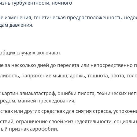
язнь турбулентности, ночного
 изменения, генетическая предрасположенность, недос
дам давления.
общих случаях включают:
е за несколько дней до перелета или непосредственно п
ивость, напряжение мышц, дрожь, тошнота, рвота, голов
артин авиакатастроф, ошибки пилота, технических непо
редом, манией преследования;
ствах или других средствах для снятия стресса, успокоен
ествий, ограничение своей жизнедеятельности, социаль
тый признак аэрофобии.