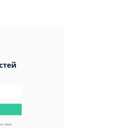
стей
аю свое