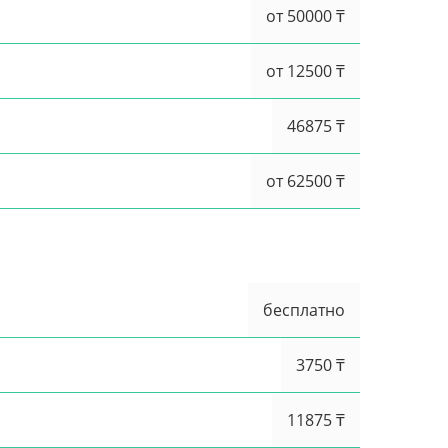
от 50000 ₸
от 12500 ₸
46875 ₸
от 62500 ₸
бесплатно
3750 ₸
11875 ₸