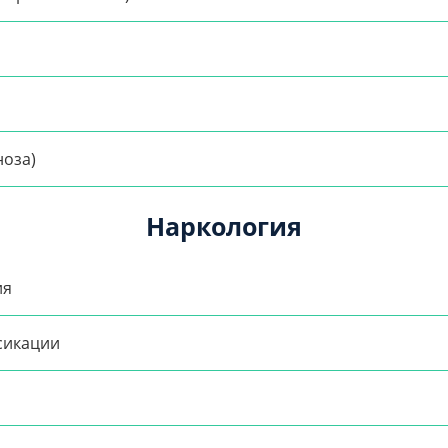
ноза)
Наркология
ия
сикации