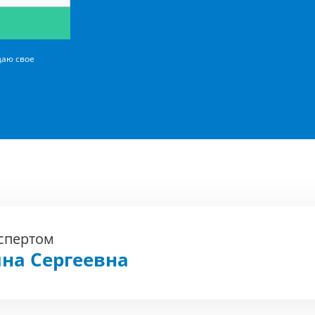
даю свое
кспертом
на Сергеевна