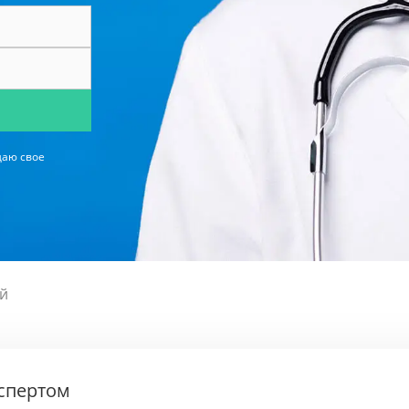
даю свое
ей
кспертом