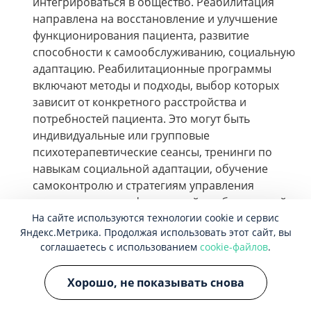
интегрироваться в общество. Реабилитация
направлена на восстановление и улучшение
функционирования пациента, развитие
способности к самообслуживанию, социальную
адаптацию. Реабилитационные программы
включают методы и подходы, выбор которых
зависит от конкретного расстройства и
потребностей пациента. Это могут быть
индивидуальные или групповые
психотерапевтические сеансы, тренинги по
навыкам социальной адаптации, обучение
самоконтролю и стратегиям управления
стрессом, занятия физической реабилитацией,
На сайте используются технологии cookie и сервис
обучение навыкам общения и установления
Яндекс.Метрика. Продолжая использовать этот сайт, вы
здоровых отношений. Цель реабилитации —
соглашаетесь с использованием
cookie-файлов
.
помощь пациенту вернуться к нормальной
жизни, насколько это возможно. Реабилитация
Хорошо, не показывать снова
может помочь пациенту восстановить
утраченные и развить новые навыки,