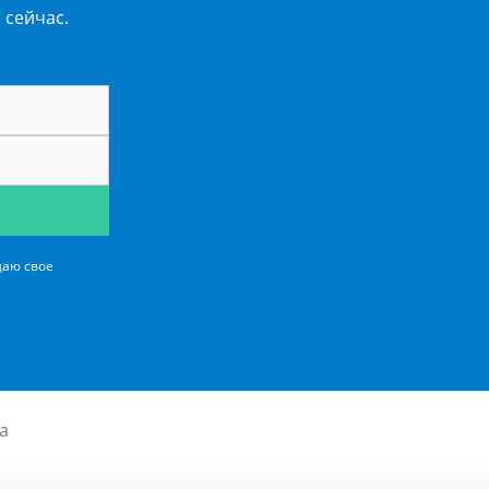
 сейчас.
даю свое
а