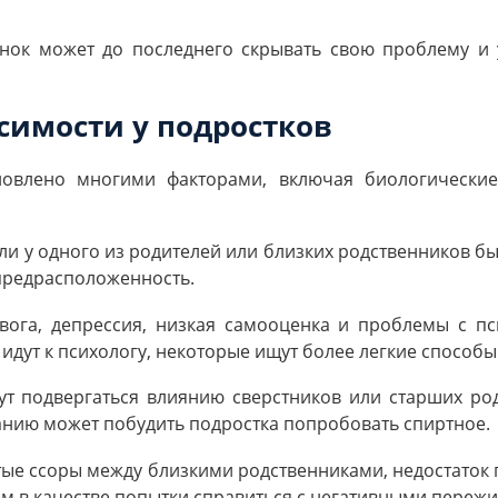
енок может до последнего скрывать свою проблему и у
симости у подростков
овлено многими факторами, включая биологические,
сли у одного из родителей или близких родственников б
предрасположенность.
ревога, депрессия, низкая самооценка и проблемы с п
 идут к психологу, некоторые ищут более легкие способ
ут подвергаться влиянию сверстников или старших род
нию может побудить подростка попробовать спиртное.
стые ссоры между близкими родственниками, недостаток
ем в качестве попытки справиться с негативными переж