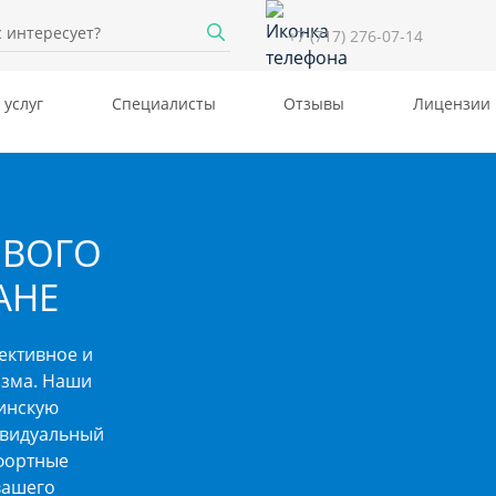
+7 (717) 276-07-14
 услуг
Специалисты
Отзывы
Лицензии
ОВОГО
АНЕ
ективное и
изма. Наши
инскую
ивидуальный
фортные
вашего