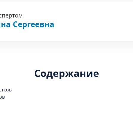
кспертом
на Сергеевна
Содержание
стков
ов