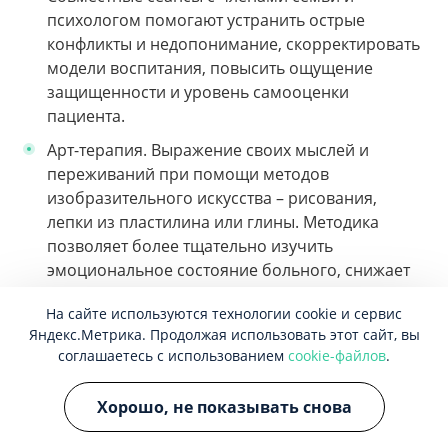
психологом помогают устранить острые
конфликты и недопонимание, скорректировать
модели воспитания, повысить ощущение
защищенности и уровень самооценки
пациента.
Арт-терапия. Выражение своих мыслей и
переживаний при помощи методов
изобразительного искусства – рисования,
лепки из пластилина или глины. Методика
позволяет более тщательно изучить
эмоциональное состояние больного, снижает
тревожность и повышает стрессоустойчивость.
На сайте используются технологии cookie и сервис
ЛФК и диетотерапия
Яндекс.Метрика. Продолжая использовать этот сайт, вы
соглашаетесь с использованием
cookie-файлов
.
Для терапии и профилактики – особенно в
Хорошо, не показывать снова
тяжелых случаях анорексии и
булимии
– крайне
важно составление системы правильного