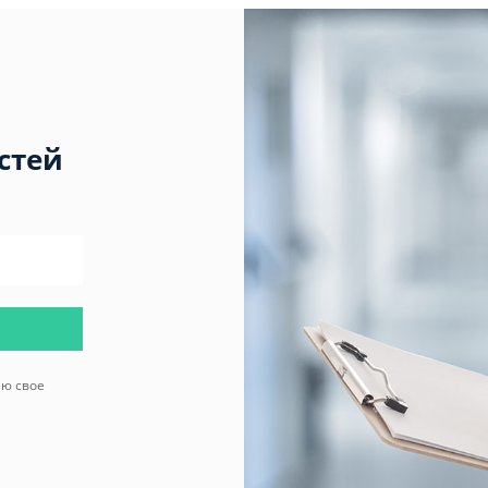
стей
аю свое