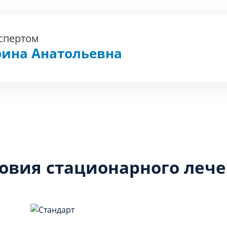
кспертом
рина Анатольевна
овия стационарного леч