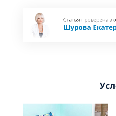
Статья проверена э
Шурова Екате
Усл