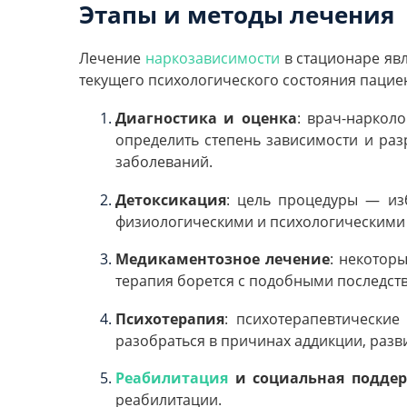
Этапы и методы лечения
Лечение
наркозависимости
в стационаре явл
текущего психологического состояния пациен
Диагностика и оценка
: врач-наркол
определить степень зависимости и ра
заболеваний.
Детоксикация
: цель процедуры — из
физиологическими и психологическими
Медикаментозное лечение
: некотор
терапия борется с подобными последст
Психотерапия
: психотерапевтически
разобраться в причинах аддикции, разв
Реабилитация
и социальная подде
реабилитации.