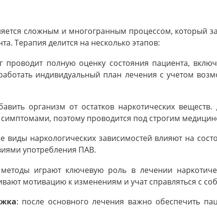
яется сложным и многогранным процессом, который зав
та. Терапия делится на несколько этапов:
ог проводит полную оценку состояния пациента, вклю
зработать индивидуальный план лечения с учетом воз
бавить организм от остатков наркотических веществ.
 симптомами, поэтому проводится под строгим медици
ые виды наркологических зависимостей влияют на сост
виями употребления ПАВ.
е методы играют ключевую роль в лечении наркотиче
ивают мотивацию к изменениям и учат справляться с со
ржка
: после основного лечения важно обеспечить па