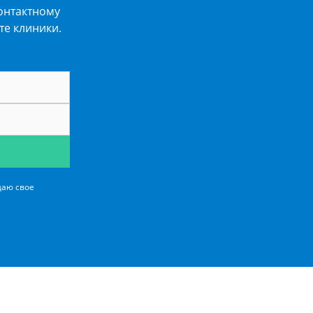
онтактному
те клиники.
даю свое