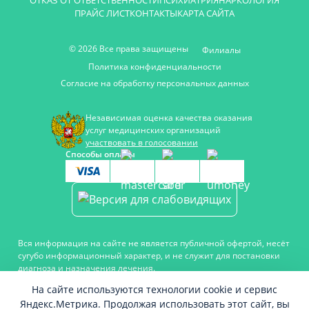
ОТКАЗ ОТ ОТВЕТСТВЕННОСТИ
ПСИХИАТРИЯ
НАРКОЛОГИЯ
ПРАЙС ЛИСТ
КОНТАКТЫ
КАРТА САЙТА
© 2026 Все права защищены
Филиалы
Политика конфиденциальности
Согласие на обработку персональных данных
Независимая оценка качества оказания
услуг медицинских организаций
участвовать в голосовании
Способы оплаты
Вся информация на сайте не является публичной офертой, несёт
сугубо информационный характер, и не служит для постановки
диагноза и назначения лечения.
Есть противопоказания, необходимо проконсультироваться с
На сайте используются технологии cookie и сервис
врачом. Консультационные услуги, оказываемые по телефону,
Яндекс.Метрика. Продолжая использовать этот сайт, вы
мессенджерам и в соцсетях носят исключительно