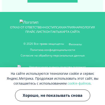
ОТКАЗ ОТ ОТВЕТСТВЕННОСТИ
ПСИХИАТРИЯ
НАРКОЛОГИЯ
ПРАЙС ЛИСТ
КОНТАКТЫ
КАРТА САЙТА
© 2026 Все права защищены
Филиалы
Политика конфиденциальности
Согласие на обработку персональных данных
Независимая оценка качества оказания
услуг медицинских организаций
На сайте используются технологии cookie и сервис
участвовать в голосовании
Яндекс.Метрика. Продолжая использовать этот сайт, вы
Способы оплаты
соглашаетесь с использованием
cookie-файлов
.
Хорошо, не показывать снова