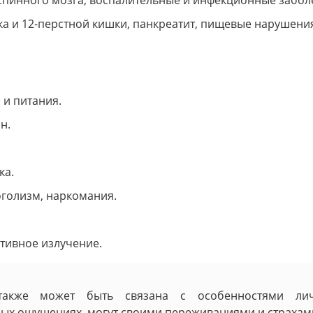
спинного мозга, воспалительные и инфекционные забол
дка и 12-перстной кишки, панкреатит, пищевые нарушени
 и питания.
н.
ка.
оголизм, наркомания.
тивное излучение.
я также может быть связана с особенностями ли
ых ощущениях, могут своими переживаниями и страхами