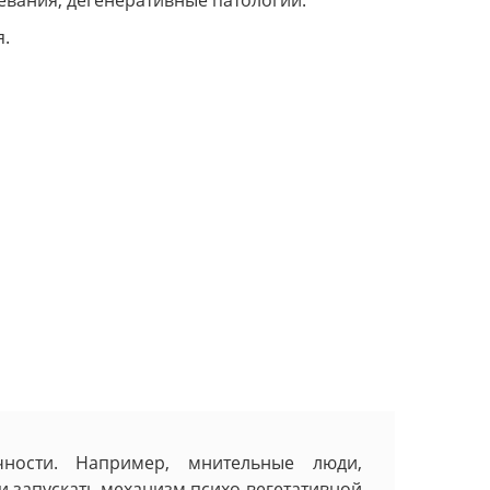
евания, дегенеративные патологии.
я.
чности. Например, мнительные люди,
 запускать механизм психо-вегетативной