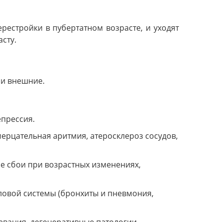
естройки в пубертатном возрасте, и уходят
сту.
 и внешние.
епрессия.
мерцательная аритмия, атеросклероз сосудов,
е сбои при возрастных изменениях,
ловой системы (бронхиты и пневмония,