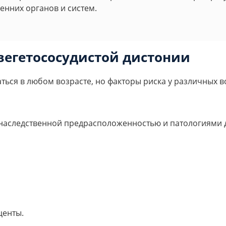
енних органов и систем.
егетососудистой дистонии
ься в любом возрасте, но факторы риска у различных в
 с наследственной предрасположенностью и патологиями
центы.