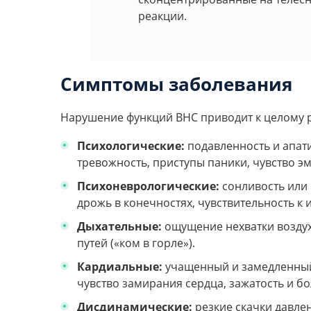
реакции.
Симптомы заболевания
Нарушение функций ВНС приводит к целому 
Психологические:
подавленность и апати
тревожность, приступы паники, чувство 
Психоневрологические:
сонливость или 
дрожь в конечностях, чувствительность к
Дыхательные:
ощущение нехватки воздух
путей («ком в горле»).
Кардиальные:
учащенный и замедленный 
чувство замирания сердца, зажатость и бо
Дисдинамические:
резкие скачки давлен