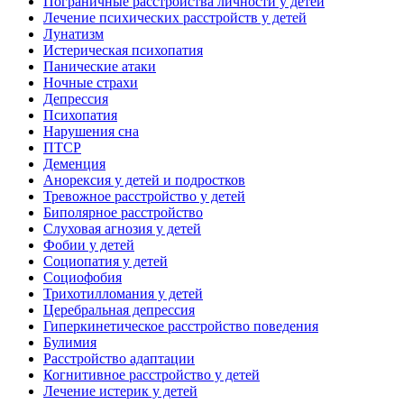
Пограничные расстройства личности у детей
Лечение психических расстройств у детей
Лунатизм
Истерическая психопатия
Панические атаки
Ночные страхи
Депрессия
Психопатия
Нарушения сна
ПТСР
Деменция
Анорексия у детей и подростков
Тревожное расстройство у детей
Биполярное расстройство
Слуховая агнозия у детей
Фобии у детей
Социопатия у детей
Социофобия
Трихотилломания у детей
Церебральная депрессия
Гиперкинетическое расстройство поведения
Булимия
Расстройство адаптации
Когнитивное расстройство у детей
Лечение истерик у детей