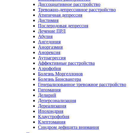
Диссоциативное расстройство
Тревожно-депрессивное расстройство
Атипичная депрессия
Дистимия
Послеродовая депрессия
Лечение ПРЛ
Абулия
Ангедония
Аноргазмия
Анорексия
Аутоагрессия
Аффективные расстройства
Аэрофобия
Болезнь Моргеллонов
Болезнь Бинсвангера
Генерализованное тревожное расстройство
Гипомания
Делирий
Деперсонализация
Дереализация
Ипохондрия
Клаустрофобия
Клептомания
Синдром дефицита внимания