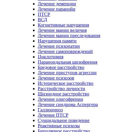
Лечение деменции
Лечение паранойи
ПТСР
ВСД
Когнитивные нарушения
Лечение мании величия
Лечение мании преследования
Нарушения памяти
Лечение психопатии
Лечение самоповреждений
Циклотимия
Параноидальная шизофрения
Бредовое расстройство
Лечение приступов агрессии
Лечение психозов
Истерическое расстройство
Расстройство личности
Шизоидное расстройство
Лечение олигофрении
Лечение синдрома Аспергера
Галлюциноз
Лечение ПТСР
Суицидальное поведение
Реактивные психозы
Биполярное расстройство