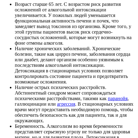
Возраст старше 65 лет. С возрастом риск развития
осложнений от алкогольной интоксикации
увеличивается. У пожилых людей уменьшается
функциональная активность печени и почек, что
замедляет вывод токсинов из организма. Кроме того, у
этой группы пациентов высок риск сердечно-
сосудистых осложнений, которые могут возникнуть на
фоне отмены алкоголя.
Наличие хронических заболеваний. Хронические
болезни, такие как цирроз печени, заболевания сердца
или диабет, делают организм особенно уязвимым к
последствиям алкогольной интоксикации.
Детоксикация в стационарных условиях позволяет
контролировать состояние пациента и предотвратить
возможные осложнения.
Наличие острых психических расстройств.
Абстинентный синдром может сопровождаться
психическими расстройствами, такими как
паранойя
,
галлюцинации или
агрессия
. В стационарных условиях
врачи могут предоставить необходимую помощь, чтобы
обеспечить безопасность как для пациента, так и для
окружающих.
Беременность. Алкоголизм во время беременности
представляет серьезную угрозу не только для здоровья
матери, но и для развития плода. Детоксикация в