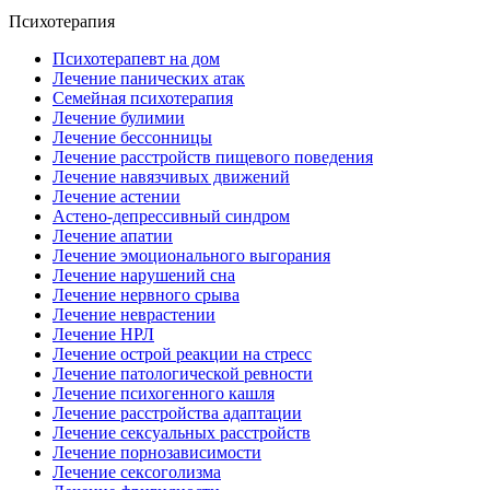
Психотерапия
Психотерапевт на дом
Лечение панических атак
Семейная психотерапия
Лечение булимии
Лечение бессонницы
Лечение расстройств пищевого поведения
Лечение навязчивых движений
Лечение астении
Астено-депрессивный синдром
Лечение апатии
Лечение эмоционального выгорания
Лечение нарушений сна
Лечение нервного срыва
Лечение неврастении
Лечение НРЛ
Лечение острой реакции на стресс
Лечение патологической ревности
Лечение психогенного кашля
Лечение расстройства адаптации
Лечение сексуальных расстройств
Лечение порнозависимости
Лечение сексоголизма