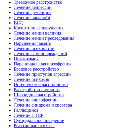
Тревожное расстройство
Лечение депрессии
Лечение деменции
Лечение паранойи
ВСД
Когнитивные нарушения
Лечение мании величия
Лечение мании преследования
Нарушения памяти
Лечение психопатии
Лечение самоповреждений
Циклотимия
Параноидальная шизофрения
Бредовое расстройство
Лечение приступов агрессии
Лечение психозов
Истерическое расстройство
Расстройство личности
Шизоидное расстройство
Лечение олигофрении
Лечение синдрома Аспергера
Галлюциноз
Лечение ПТСР
Суицидальное поведение
Реактивные психозы