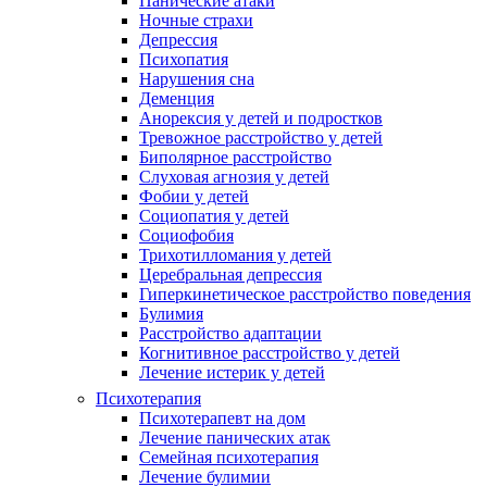
Панические атаки
Ночные страхи
Депрессия
Психопатия
Нарушения сна
Деменция
Анорексия у детей и подростков
Тревожное расстройство у детей
Биполярное расстройство
Слуховая агнозия у детей
Фобии у детей
Социопатия у детей
Социофобия
Трихотилломания у детей
Церебральная депрессия
Гиперкинетическое расстройство поведения
Булимия
Расстройство адаптации
Когнитивное расстройство у детей
Лечение истерик у детей
Психотерапия
Психотерапевт на дом
Лечение панических атак
Семейная психотерапия
Лечение булимии