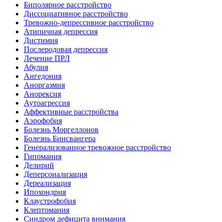
Биполярное расстройство
Диссоциативное расстройство
Тревожно-депрессивное расстройство
Атипичная депрессия
Дистимия
Послеродовая депрессия
Лечение ПРЛ
Абулия
Ангедония
Аноргазмия
Анорексия
Аутоагрессия
Аффективные расстройства
Аэрофобия
Болезнь Моргеллонов
Болезнь Бинсвангера
Генерализованное тревожное расстройство
Гипомания
Делирий
Деперсонализация
Дереализация
Ипохондрия
Клаустрофобия
Клептомания
Синдром дефицита внимания