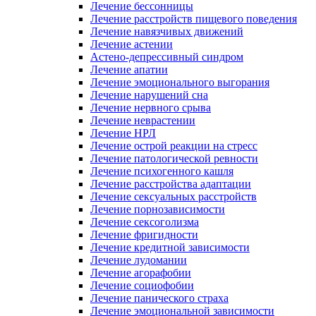
Лечение бессонницы
Лечение расстройств пищевого поведения
Лечение навязчивых движений
Лечение астении
Астено-депрессивный синдром
Лечение апатии
Лечение эмоционального выгорания
Лечение нарушений сна
Лечение нервного срыва
Лечение неврастении
Лечение НРЛ
Лечение острой реакции на стресс
Лечение патологической ревности
Лечение психогенного кашля
Лечение расстройства адаптации
Лечение сексуальных расстройств
Лечение порнозависимости
Лечение сексоголизма
Лечение фригидности
Лечение кредитной зависимости
Лечение лудомании
Лечение агорафобии
Лечение социофобии
Лечение панического страха
Лечение эмоциональной зависимости