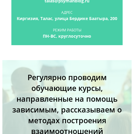
talas@psymanblog.ru
АДРЕС
Киргизия, Талас, улица Бердике Баатыра, 200
РЕЖИМ РАБОТЫ
ПН-ВС, круглосуточно
Регулярно проводим
обучающие курсы,
направленные на помощь
зависимым, рассказываем о
методах построения
взаимоотношений