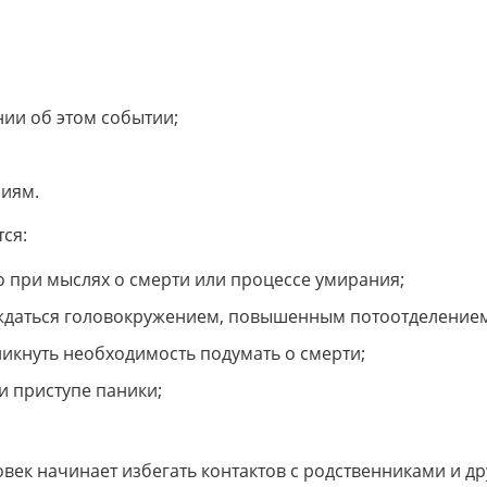
ии об этом событии;
иям.
ся:
о при мыслях о смерти или процессе умирания;
ождаться головокружением, повышенным потоотделение
никнуть необходимость подумать о смерти;
и приступе паники;
овек начинает избегать контактов с родственниками и д