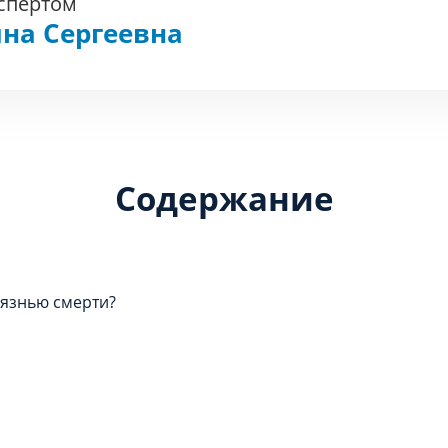
кспертом
на Сергеевна
Содержание
оязнью смерти?