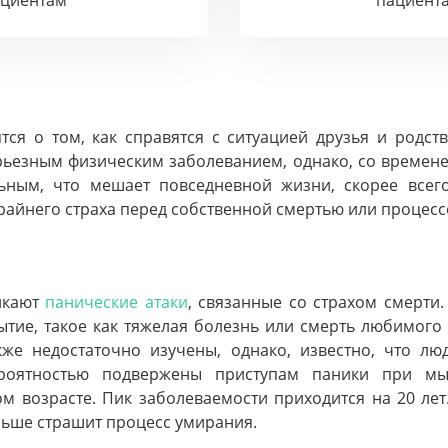
ациентам
пациент
тся о том, как справятся с ситуацией друзья и родст
серьезным физическим заболеванием, однако, со времене
ьным, что мешает повседневной жизни, скорее всег
райнего страха перед собственной смертью или процес
никают
панические атаки
, связанные со страхом смерти.
тие, такое как тяжелая болезнь или смерть любимого 
кже недостаточно изучены, однако, известно, что лю
ероятностью подвержены приступам паники при мы
м возрасте. Пик заболеваемости приходится на 20 ле
льше страшит процесс умирания.