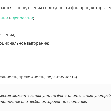
ается с определения совокупности факторов, которые мо
ении
и
депрессии
;
;
ясения;
моциональное выгорание;
льность, тревожность, педантичность).
прессия может возникнуть на фоне длительного употреб
таточное или несбалансированное питание.