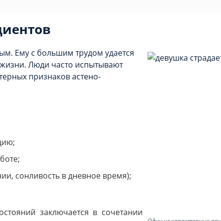
циентов
ым. Ему с большим трудом удается
 жизни. Люди часто испытывают
ктерных признаков астено-
цию;
боте;
ии, сонливость в дневное время);
состояний заключается в сочетании
Один из характерных пр