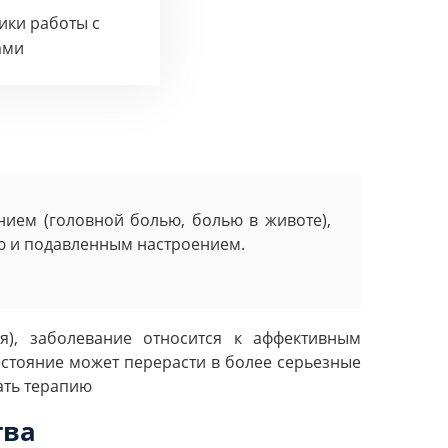
тики работы с
ами
нием (головной болью, болью в животе),
ью и подавленным настроением.
я), заболевание относится к аффективным
остояние может перерасти в более серьезные
ать терапию
тва