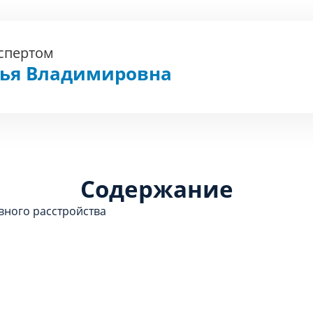
кспертом
фья Владимировна
Содержание
ного расстройства