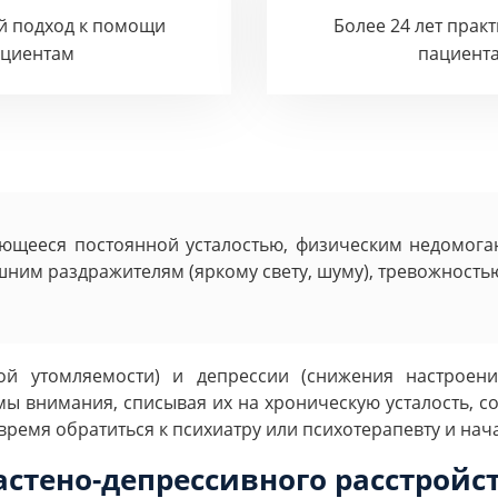
й подход к помощи
Более 24 лет прак
ациентам
пациент
ающееся постоянной усталостью, физическим недомога
шним раздражителям (яркому свету, шуму), тревожност
й утомляемости) и депрессии (снижения настроени
мы внимания, списывая их на хроническую усталость, с
ремя обратиться к психиатру или психотерапевту и нач
тено-депрессивного расстройс