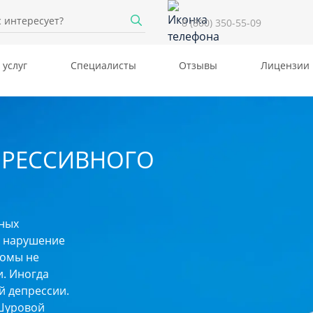
8 (800) 350-55-09
 услуг
Специалисты
Отзывы
Лицензии
ПРЕССИВНОГО
ных
, нарушение
томы не
и. Иногда
й депрессии.
 Шуровой