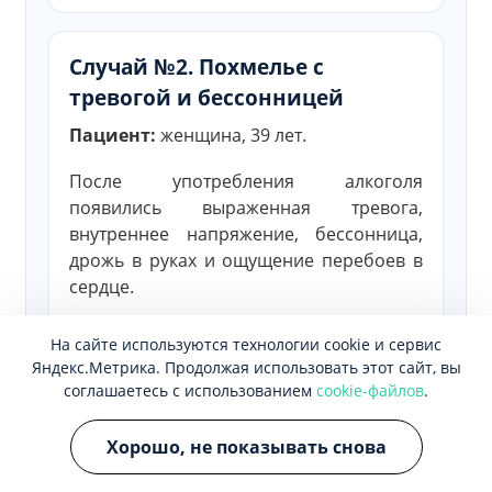
Случай №2. Похмелье с
тревогой и бессонницей
Пациент:
женщина, 39 лет.
После употребления алкоголя
появились выраженная тревога,
внутреннее напряжение, бессонница,
дрожь в руках и ощущение перебоев в
сердце.
Нарколог оценил состояние пациентки,
На сайте используются технологии cookie и сервис
исключил признаки осложнений и
Яндекс.Метрика. Продолжая использовать этот сайт, вы
подобрал состав капельницы с учетом
соглашаетесь с использованием
cookie-файлов
.
жалоб и общего самочувствия.
Хорошо, не показывать снова
Результат:
состояние
стабилизировалось, снизилась