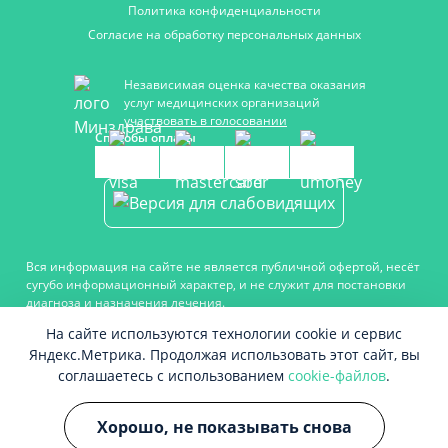
Политика конфиденциальности
Согласие на обработку персональных данных
Независимая оценка качества оказания
услуг медицинских организаций
участвовать в голосовании
Способы оплаты
Вся информация на сайте не является публичной офертой, несёт
сугубо информационный характер, и не служит для постановки
диагноза и назначения лечения.
Есть противопоказания, необходимо проконсультироваться с
На сайте используются технологии cookie и сервис
врачом. Консультационные услуги, оказываемые по телефону,
Яндекс.Метрика. Продолжая использовать этот сайт, вы
мессенджерам и в соцсетях носят исключительно
соглашаетесь с использованием
cookie-файлов
.
информационный характер и не являются медицинскими
услугами.
Оставаясь на сайте вы соглашаетесь на использование cookies.
Хорошо, не показывать снова
18+