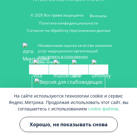
© 2026 Все права защищены
Филиалы
Политика конфиденциальности
Согласие на обработку персональных данных
Независимая оценка качества оказания
услуг медицинских организаций
участвовать в голосовании
Способы оплаты
На сайте используются технологии cookie и сервис
Вся информация на сайте не является публичной офертой, несёт
Яндекс.Метрика. Продолжая использовать этот сайт, вы
сугубо информационный характер, и не служит для постановки
соглашаетесь с использованием
cookie-файлов
.
диагноза и назначения лечения.
Есть противопоказания, необходимо проконсультироваться с
врачом. Консультационные услуги, оказываемые по телефону,
Хорошо, не показывать снова
мессенджерам и в соцсетях носят исключительно
информационный характер и не являются медицинскими