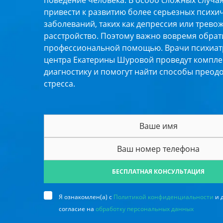
поведение человека. В особо сложных случа
привести к развитию более серьезных психи
заболеваний, таких как депрессия или трево
расстройство. Поэтому важно вовремя обрат
профессиональной помощью. Врачи психиат
центра Екатерины Шуровой проведут компл
диагностику и помогут найти способы преод
стресса.
БЕСПЛАТНАЯ КОНСУЛЬТАЦИЯ
Я ознакомлен(а) с
Политикой конфиденциальности
и 
согласие на
обработку персональных данных