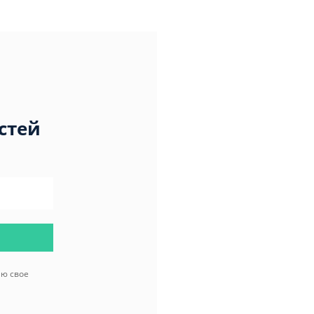
стей
аю свое