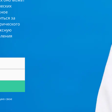
ях оно может
ческих
жное
иться за
рического
ексную
оления
даю свое