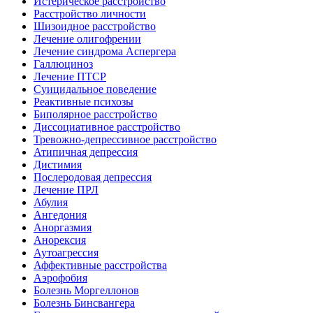
Истерическое расстройство
Расстройство личности
Шизоидное расстройство
Лечение олигофрении
Лечение синдрома Аспергера
Галлюциноз
Лечение ПТСР
Суицидальное поведение
Реактивные психозы
Биполярное расстройство
Диссоциативное расстройство
Тревожно-депрессивное расстройство
Атипичная депрессия
Дистимия
Послеродовая депрессия
Лечение ПРЛ
Абулия
Ангедония
Аноргазмия
Анорексия
Аутоагрессия
Аффективные расстройства
Аэрофобия
Болезнь Моргеллонов
Болезнь Бинсвангера