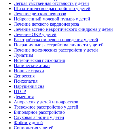
Легкая умственная отсталость у детей
Шизотипическое расстройство у детей
Лечение детских неврозов
Нейрогенный мочевой пузырь у детей
Лечение детского кардионевроза
Лечение астено-невротического синдрома у детей
Лечение ОКР у детей
Расстройства пищевого поведения у детей
Пограничные расстройства личности у детей
Лечение психических расстройств у детей
Лунатизм
Истерическая психопатия
Панические атаки
Ночные страхи
Депрессия
Психопатия
Нарушения сна
ПТСР
Деменция
Анорексия у детей и подростков
Тревожное расстройство у детей
Биполярное расстройство
Слуховая агнозия у детей
Фобии у детей
Социопатия у детей