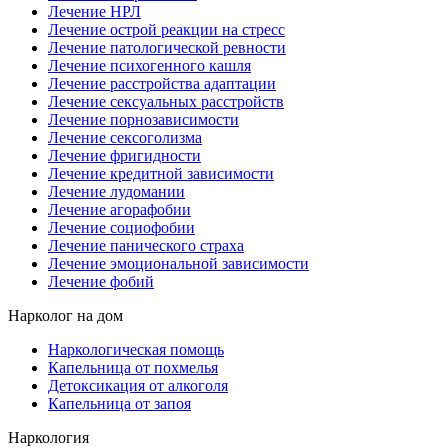
Лечение НРЛ
Лечение острой реакции на стресс
Лечение патологической ревности
Лечение психогенного кашля
Лечение расстройства адаптации
Лечение сексуальных расстройств
Лечение порнозависимости
Лечение сексоголизма
Лечение фригидности
Лечение кредитной зависимости
Лечение лудомании
Лечение агорафобии
Лечение социофобии
Лечение панического страха
Лечение эмоциональной зависимости
Лечение фобий
Нарколог на дом
Наркологическая помощь
Капельница от похмелья
Детоксикация от алкоголя
Капельница от запоя
Наркология