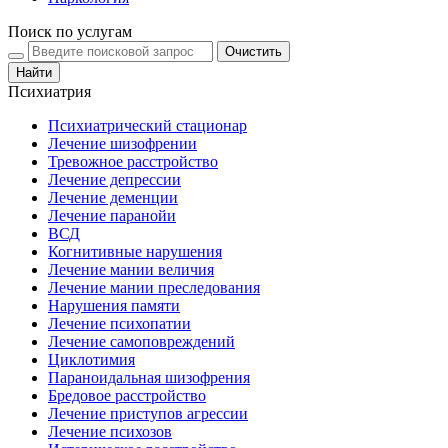
Поиск по услугам
Очистить
Найти
Психиатрия
Психиатрический стационар
Лечение шизофрении
Тревожное расстройство
Лечение депрессии
Лечение деменции
Лечение паранойи
ВСД
Когнитивные нарушения
Лечение мании величия
Лечение мании преследования
Нарушения памяти
Лечение психопатии
Лечение самоповреждений
Циклотимия
Параноидальная шизофрения
Бредовое расстройство
Лечение приступов агрессии
Лечение психозов