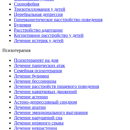
Социофобия
Трихотилломания у детей
Церебральная депрессия
Гиперкинетическое расстройство поведения
Булимия
Расстройство адаптации
Когнитивное расстройство у детей
Лечение истерик у детей
Психотерапия
Психотерапевт на дом
Лечение панических атак
Семейная психотерапия
Лечение булимии
Лечение бессонницы
Лечение расстройств пищевого поведения
Лечение навязчивых движений
Лечение астении
Астено-депрессивный синдром
Лечение апатии
Лечение эмоционального выгорания
Лечение нарушений сна
Лечение нервного срыва
Лечение неврастении