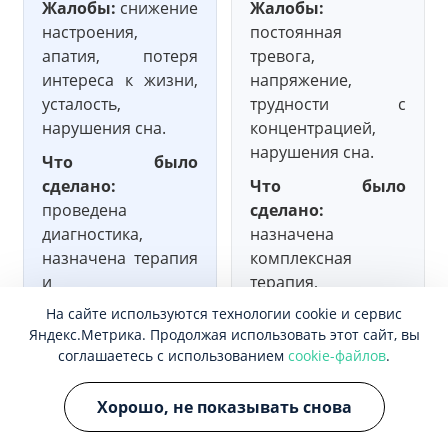
Жалобы:
снижение
Жалобы:
настроения,
постоянная
апатия, потеря
тревога,
интереса к жизни,
напряжение,
усталость,
трудности с
нарушения сна.
концентрацией,
нарушения сна.
Что было
сделано:
Что было
проведена
сделано:
диагностика,
назначена
назначена терапия
комплексная
и
терапия,
психотерапевтическая
включающая
На сайте используются технологии cookie и сервис
поддержка.
медикаментозное
Яндекс.Метрика. Продолжая использовать этот сайт, вы
лечение и
соглашаетесь с использованием
cookie-файлов
.
Результат:
через
психотерапию.
1,5–2 месяца
Хорошо, не показывать снова
улучшилось
Результат:
через
настроение,
4–6 недель