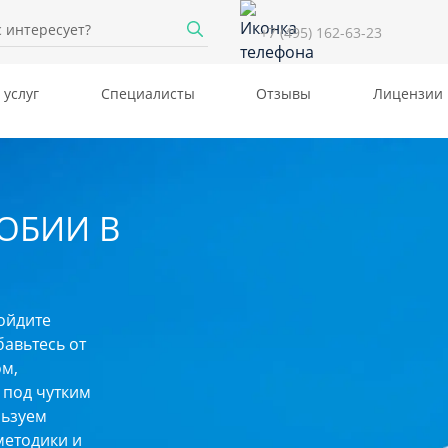
+7 (495) 162-63-23
 услуг
Специалисты
Отзывы
Лицензии
ОБИИ В
ойдите
бавьтесь от
м,
 под чутким
льзуем
методики и