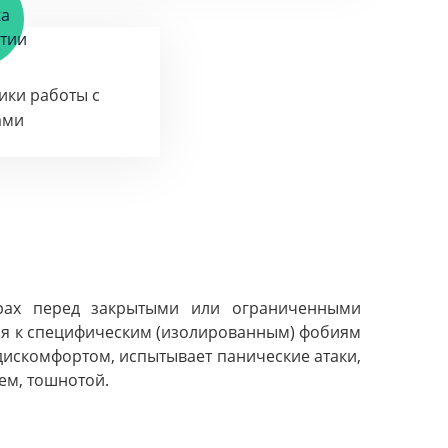
тики работы с
ами
трах перед закрытыми или ограниченными
тся к специфическим (изолированным) фобиям
 дискомфортом, испытывает панические атаки,
м, тошнотой.