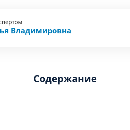
кспертом
фья Владимировна
Содержание