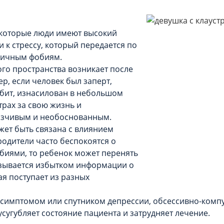
екоторые люди имеют высокий
 к стрессу, который передается по
личным фобиям.
ого пространства возникает после
р, если человек был заперт,
збит, изнасилован в небольшом
рах за свою жизнь и
вязчивым и необоснованным.
ет быть связана с влиянием
родители часто беспокоятся о
биями, то ребенок может перенять
ызывается избытком информации о
ая поступает из разных
 симптомом или спутником депрессии, обсессивно-комп
 усугубляет состояние пациента и затрудняет лечение.