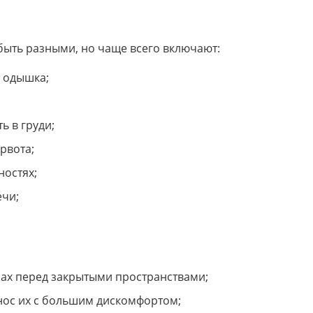
ыть разными, но чаще всего включают:
 одышка;
ь в груди;
рвота;
ностях;
ечи;
ах перед закрытыми пространствами;
нос их с большим дискомфортом;