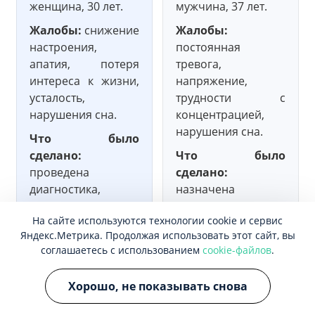
женщина, 30 лет.
мужчина, 37 лет.
Жалобы:
снижение
Жалобы:
настроения,
постоянная
апатия, потеря
тревога,
интереса к жизни,
напряжение,
усталость,
трудности с
нарушения сна.
концентрацией,
нарушения сна.
Что было
сделано:
Что было
проведена
сделано:
диагностика,
назначена
назначена терапия
комплексная
На сайте используются технологии cookie и сервис
и
терапия,
Яндекс.Метрика. Продолжая использовать этот сайт, вы
психотерапевтическая
включающая
соглашаетесь с использованием
cookie-файлов
.
поддержка.
медикаментозное
лечение и
Результат:
через
Хорошо, не показывать снова
психотерапию.
1,5–2 месяца
улучшилось
Результат:
через